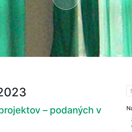
 2023
rojektov – podaných v
N