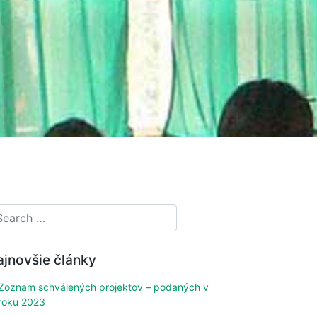
ajnovšie články
Zoznam schválených projektov – podaných v
roku 2023