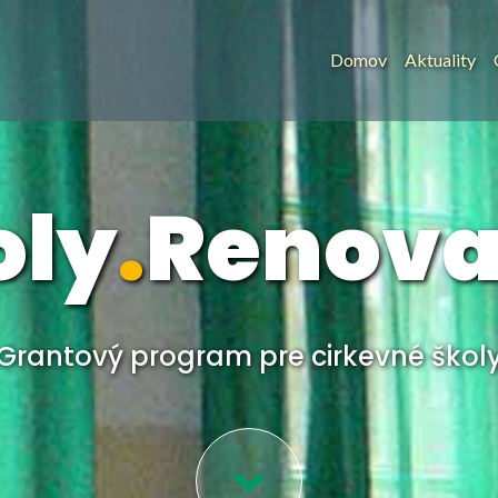
Domov
Aktuality
oly
.
Renova
Grantový program pre cirkevné škol