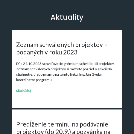
Aktuality
Zoznam schválených projektov –
podaných v roku 2023
Dňa 24.10.2023 schvaľovacie grémium schválilo 15 projektov.
Zoznam schválených projektov si môžete pozrieť v sekcii Na
stiahnutie, alebo priamo na tomto linku. Ing. Ján Gyulai,
koordinátor programu
čítaj ďalej
Predĺženie termínu na podávanie
projektov (do 20.9.) a pozvánka na