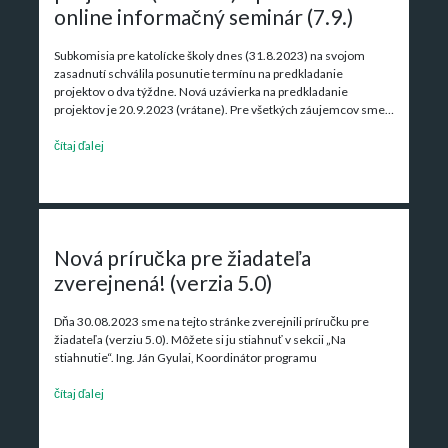
online informačný seminár (7.9.)
Subkomisia pre katolícke školy dnes (31.8.2023) na svojom
zasadnutí schválila posunutie termínu na predkladanie
projektov o dva týždne. Nová uzávierka na predkladanie
projektov je 20.9.2023 (vrátane). Pre všetkých záujemcov sme…
čítaj ďalej
Nová príručka pre žiadateľa
zverejnená! (verzia 5.0)
Dňa 30.08.2023 sme na tejto stránke zverejnili príručku pre
žiadateľa (verziu 5.0). Môžete si ju stiahnuť v sekcii „Na
stiahnutie“. Ing. Ján Gyulai, Koordinátor programu
čítaj ďalej